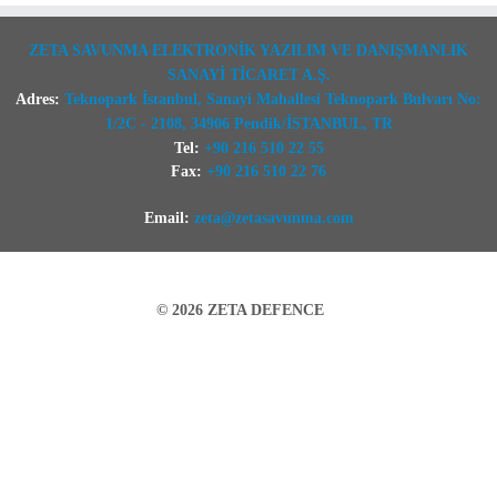
ZETA SAVUNMA ELEKTRONİK YAZILIM VE DANIŞMANLIK
SANAYİ TİCARET A.Ş.
Adres:
Teknopark İstanbul, Sanayi Mahallesi Teknopark Bulvarı No:
1/2C - 2108, 34906 Pendik/İSTANBUL, TR
Tel:
+90 216 510 22 55
Fax:
+90 216 510 22 76
Email:
zeta@zetasavunma.com
© 2026
ZETA DEFENCE